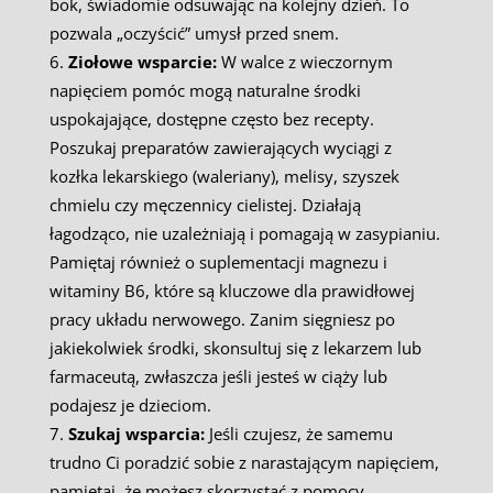
bok, świadomie odsuwając na kolejny dzień. To
pozwala „oczyścić” umysł przed snem.
Ziołowe wsparcie:
W walce z wieczornym
napięciem pomóc mogą naturalne środki
uspokajające, dostępne często bez recepty.
Poszukaj preparatów zawierających wyciągi z
kozłka lekarskiego (waleriany), melisy, szyszek
chmielu czy męczennicy cielistej. Działają
łagodząco, nie uzależniają i pomagają w zasypianiu.
Pamiętaj również o suplementacji magnezu i
witaminy B6, które są kluczowe dla prawidłowej
pracy układu nerwowego. Zanim sięgniesz po
jakiekolwiek środki, skonsultuj się z lekarzem lub
farmaceutą, zwłaszcza jeśli jesteś w ciąży lub
podajesz je dzieciom.
Szukaj wsparcia:
Jeśli czujesz, że samemu
trudno Ci poradzić sobie z narastającym napięciem,
pamiętaj, że możesz skorzystać z pomocy