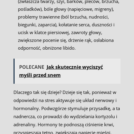
(zwłaszcza twarzy, szyi, barków, pleców, brzucha,
pośladków), bóle głowy (napięciowe, migreny),
problemy trawienne (ból brzucha, nudności,
biegunki, zaparcia), kołatanie serca, duszności i
ucisk w klatce piersiowej, zawroty głowy,
zwiększone pocenie się, drżenie rąk, osłabiona
odporność, obniżone libido.
POLECANE
Jak skutecznie wyciszyć
myśli przed snem
Dlaczego tak się dzieje? Dzieje się tak, ponieważ w
odpowiedzi na stres aktywuje się układ nerwowy i
hormonalny. Podwzgórze stymuluje przysadkę, a ta
nadnercza, co prowadzi do wydzielania kortyzolu i
adrenaliny. Hormony te podnoszą ciśnienie krwi,
przyspieszają tętno, zwiększają napięcie mięśni.