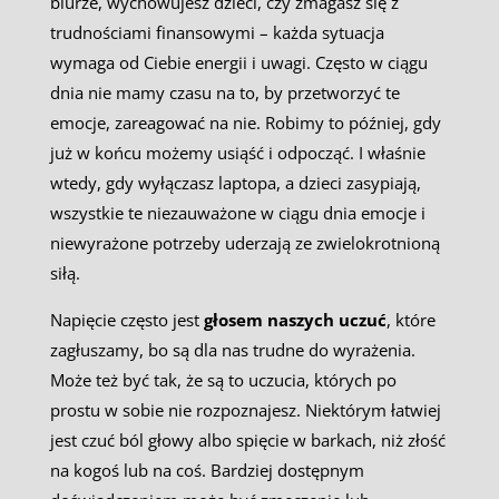
biurze, wychowujesz dzieci, czy zmagasz się z
trudnościami finansowymi – każda sytuacja
wymaga od Ciebie energii i uwagi. Często w ciągu
dnia nie mamy czasu na to, by przetworzyć te
emocje, zareagować na nie. Robimy to później, gdy
już w końcu możemy usiąść i odpocząć. I właśnie
wtedy, gdy wyłączasz laptopa, a dzieci zasypiają,
wszystkie te niezauważone w ciągu dnia emocje i
niewyrażone potrzeby uderzają ze zwielokrotnioną
siłą.
Napięcie często jest
głosem naszych uczuć
, które
zagłuszamy, bo są dla nas trudne do wyrażenia.
Może też być tak, że są to uczucia, których po
prostu w sobie nie rozpoznajesz. Niektórym łatwiej
jest czuć ból głowy albo spięcie w barkach, niż złość
na kogoś lub na coś. Bardziej dostępnym