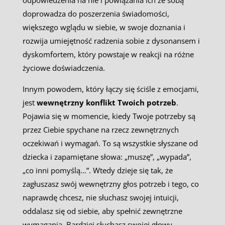
odpowiedzenia na nie i powiązania ich ze sobą
doprowadza do poszerzenia świadomości,
większego wglądu w siebie, w swoje doznania i
rozwija umiejętność radzenia sobie z dysonansem i
dyskomfortem, który powstaje w reakcji na różne
życiowe doświadczenia.
Innym powodem, który łączy się ściśle z emocjami,
jest
wewnętrzny konflikt Twoich potrzeb
.
Pojawia się w momencie, kiedy Twoje potrzeby są
przez Ciebie spychane na rzecz zewnętrznych
oczekiwań i wymagań. To są wszystkie słyszane od
dziecka i zapamiętane słowa: „muszę”, „wypada”,
„co inni pomyślą…”. Wtedy dzieje się tak, że
zagłuszasz swój wewnętrzny głos potrzeb i tego, co
naprawdę chcesz, nie słuchasz swojej intuicji,
oddalasz się od siebie, aby spełnić zewnętrzne
wymagania. Bardziej słuchasz swojej głowy,