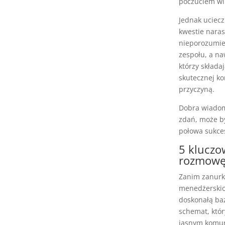
poczuciem win
Jednak uciec
kwestie naras
nieporozumień
zespołu, a n
którzy skład
skutecznej ko
przyczyną.
Dobra wiadomo
zdań, może b
połowa sukce
5 kluczo
rozmow
Zanim zanurku
menedżerskic
doskonałą baz
schemat, któ
jasnym komun