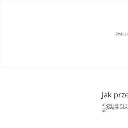
Związk
Jak pr
utworzone p