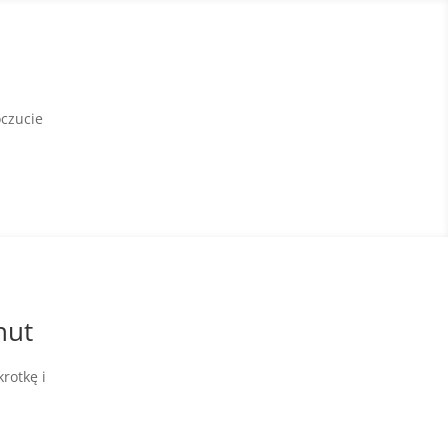
czucie
nut