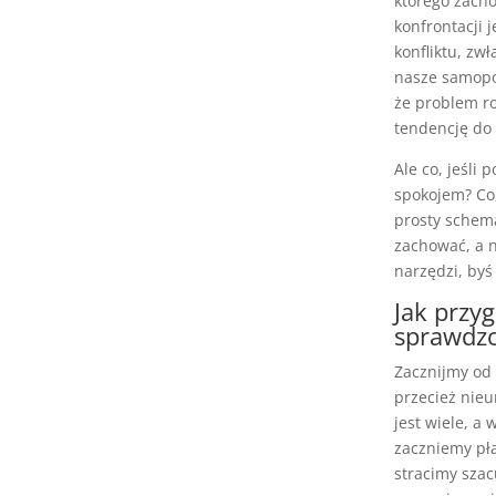
którego zacho
konfrontacji 
konfliktu, zw
nasze samopoc
że problem ro
tendencję do 
Ale co, jeśli
spokojem? Co,
prosty schema
zachować, a n
narzędzi, byś
Jak przy
sprawdzo
Zacznijmy od 
przecież nie
jest wiele, a
zaczniemy pła
stracimy szac