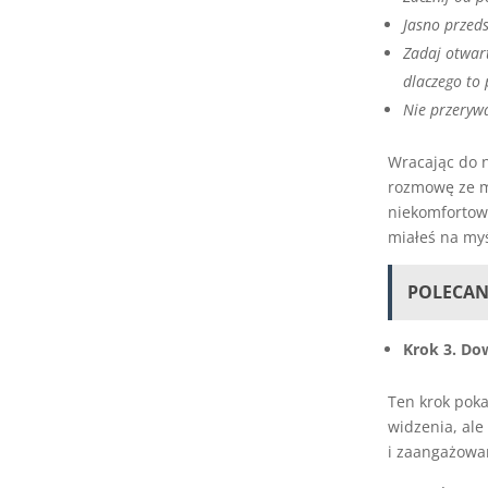
Jasno przeds
Zadaj otwart
dlaczego to 
Nie przerywa
Wracając do n
rozmowę ze m
niekomfortowo
miałeś na myś
POLECAN
Krok 3. Dow
Ten krok poka
widzenia, ale
i zaangażowa