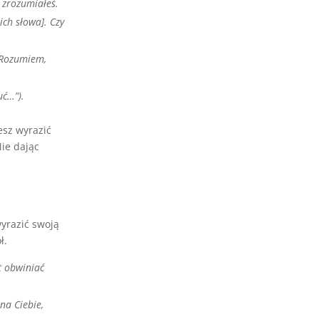
e zrozumiałeś.
ich słowa]. Czy
 „Rozumiem,
uć…”).
esz wyrazić
ie dając
wyrazić swoją
ł.
t obwiniać
na Ciebie,