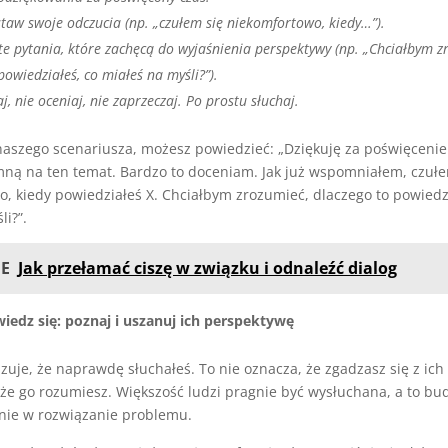
taw swoje odczucia (np. „czułem się niekomfortowo, kiedy…”).
e pytania, które zachęcą do wyjaśnienia perspektywy (np. „Chciałbym z
powiedziałeś, co miałeś na myśli?”).
j, nie oceniaj, nie zaprzeczaj. Po prostu słuchaj.
aszego scenariusza, możesz powiedzieć: „Dziękuję za poświęcenie
ną na ten temat. Bardzo to doceniam. Jak już wspomniałem, czułe
, kiedy powiedziałeś X. Chciałbym zrozumieć, dlaczego to powiedzi
li?”.
E
Jak przełamać ciszę w związku i odnaleźć dialog
iedz się: poznaj i uszanuj ich perspektywę
zuje, że naprawdę słuchałeś. To nie oznacza, że zgadzasz się z ic
 że go rozumiesz. Większość ludzi pragnie być wysłuchana, a to bu
nie w rozwiązanie problemu.