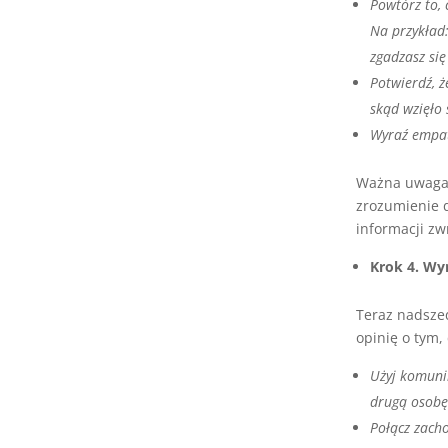
Powtórz to, 
Na przykład:
zgadzasz się
Potwierdź, ż
skąd wzięło 
Wyraź empati
Ważna uwaga: 
zrozumienie d
informacji zw
Krok 4. Wyr
Teraz nadszed
opinię o tym, 
Użyj komunik
drugą osobę 
Połącz zach