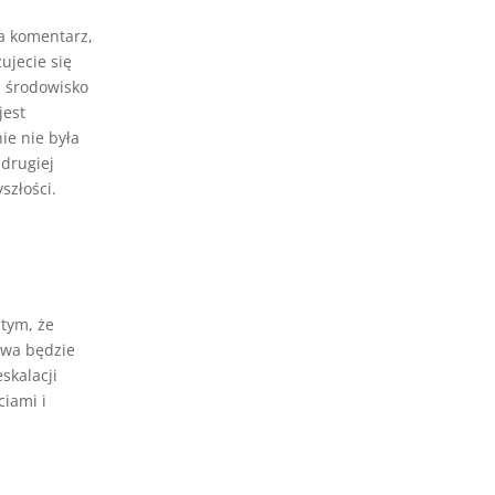
a komentarz,
ujecie się
a środowisko
jest
ie nie była
 drugiej
szłości.
 tym, że
owa będzie
skalacji
ciami i