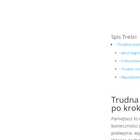
Spis Treści
Trudna rozm
Jak przygo
5 kluczowy
Trudne roz
Najczęstsz
Trudna
po krok
Pamiętasz to 
konieczności
podwyżce, wy