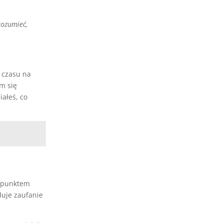
rozumieć,
 czasu na
m się
ałeś, co
h punktem
duje zaufanie