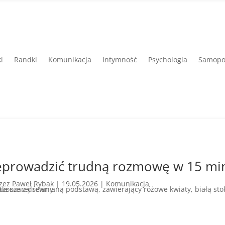
i
Randki
Komunikacja
Intymność
Psychologia
Samopo
zeprowadzić trudną rozmowę w 15 mi
rzez
Paweł Rybak
|
19.05.2026
|
Komunikacja