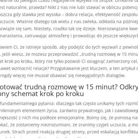
wanie od jakiegoś czasu negatywnie wpływa na zespół. Unikanie ta
jest naturalne, prawda? Nikt z nas nie lubi stawać w obliczu potenc
łaszcza gdy stawka jest wysoka – dobra relacja, efektywność zespołu
zucie. Właśnie dlatego tak wielu z nas zwleka, odkłada na później, 
zwiąże się sam. Niestety, rzadko tak się dzieje. Nierozwiązane kwe
narastania, zatruwając atmosferę i prowadząc do jeszcze większych 
 powiem Ci, że istnieje sposób, aby podejść do tych wyzwań z pewnośc
 jeśli wiesz, że możesz przeprowadzić „trudną rozmowę w 15 minut
t krok po kroku, który nie tylko pozwoli Ci osiągnąć zamierzony cel,
awet wzmocnić relacje? Przygotowanie jest kluczem, a ten artykuł 
 nigdy więcej nie musiał obawiać się niewygodnych dialogów.
gotować trudną rozmowę w 15 minut? Odkry
ny schemat krok po kroku
fundamentalnego pytania: dlaczego tak często unikamy tych rozmó
uniknionym elementem życia, zarówno prywatnego, jak i zawodow
 większość z nich ma podłoże emocjonalne. Boimy się, że poniosą na
kać, że zostaniemy niezrozumiani, że zranimy czyjeś uczucia, a m
unek. Strach przed reakcją drugiej strony, przed eskalacją konflikt