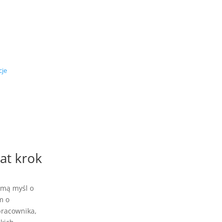
cje
at krok
samą myśl o
m o
pracownika,