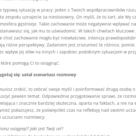
e typową sytuację w pracy: jeden z Twoich współpracowników rzuc
zta zespołu uznajecie za niestosowny. On myśli, że to żart, ale Wy cz
atmosfera gęstnieje. Takie zachowanie może negatywnie wpływać n
astanawiasz się, jak mu to uświadomić. W takich chwilach kluczowe 
że choć zachowanie mogło być niewłaściwe, intencja prawdopodobn
ają różne perspektywy. Zadaniem jest zrozumieć te różnice, pomóc
ec wpływ jej słów na innych i zapobiec podobnym sytuacjom w przy
 które pomogą Ci to osiągnąć:
ygotuj się: ustal scenariusz rozmowy
musisz zrobić, to zebrać swoje myśli i poinformować drugą osobę o
ruszyć pewien temat. Odpowiednie przygotowanie sprawi, że rozm
elająca i znacznie bardziej skuteczna, oparta na faktach, a nie na e
wnież pokazujesz, że poświęciłeś czas na refleksję nad swoimi uczu
 uczuciami rozmówcy.
hcesz osiągnąć? Jaki jest Twój cel?