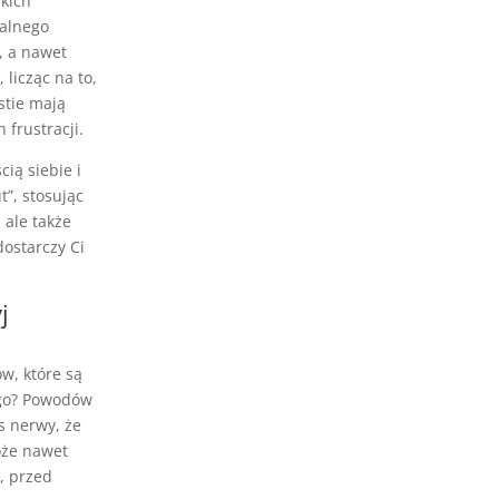
kich
jalnego
, a nawet
licząc na to,
stie mają
frustracji.
ią siebie i
”, stosując
 ale także
dostarczy Ci
j
w, które są
ego? Powodów
s nerwy, że
oże nawet
u, przed