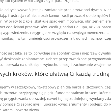
y lub byciem w roli „tego złego” paraliżuje nas.
zka od tych wyzwań jest jak zamiatanie problemów pod dywan. Nie
tają, frustracja rośnie, a brak komunikacji prowadzi do domysłów i
. W pracy to z kolei skutkuje spadkiem motywacji, obniżeniem ef
awet odejściami pracowników. Według badań Gallupa, aż 75% prac
ają wypowiedzenie, rezygnuje ze względu na swojego menedżera, a 
munikacji, w tym umiejętności prowadzenia trudnych rozmów, częst
ść jest taka, że to, co wydaje się spontaniczną i nieprzewidywal
yć doskonale zaplanowane. Dobrze przeprowadzone przygotowanie
su, pozwala na uniknięcie wybuchu emocji i zachowanie wzajemne
wych kroków, które ułatwią Ci każdą trudną
ę
jemy w szczegółowy, 15-etapowy plan dla bardziej złożonych, czę
h rozmów, przyjrzyjmy się pięciu fundamentalnym krokom, które 
ę przygotowania do każdej, nawet tej najtrudniejszej wymiany zda
ry pomoże Ci zebrać myśli, uporządkować argumenty i podejść do 
ikatem i otwartą głową.