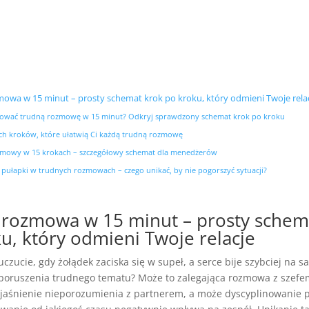
owa w 15 minut – prosty schemat krok po kroku, który odmieni Twoje rela
tować trudną rozmowę w 15 minut? Odkryj sprawdzony schemat krok po kroku
ch kroków, które ułatwią Ci każdą trudną rozmowę
mowy w 15 krokach – szczegółowy schemat dla menedżerów
e pułapki w trudnych rozmowach – czego unikać, by nie pogorszyć sytuacji?
 rozmowa w 15 minut – prosty schem
u, który odmieni Twoje relacje
uczucie, gdy żołądek zaciska się w supeł, a serce bije szybciej na 
 poruszenia trudnego tematu? Może to zalegająca rozmowa z szefe
jaśnienie nieporozumienia z partnerem, a może dyscyplinowanie 