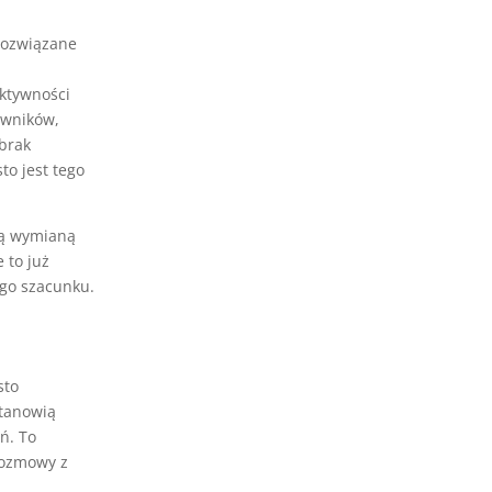
rozwiązane
ektywności
owników,
brak
o jest tego
ną wymianą
 to już
go szacunku.
sto
stanowią
ń. To
rozmowy z