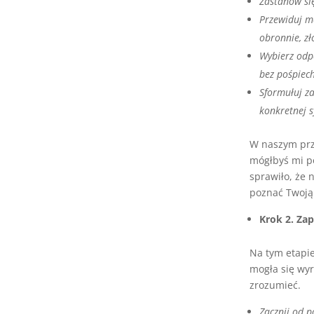
Zastanów się
Przewiduj mo
obronnie, zł
Wybierz odpo
bez pośpiec
Sformułuj za
konkretnej s
W naszym prz
mógłbyś mi po
sprawiło, że 
poznać Twoją 
Krok 2. Zap
Na tym etapie
mogła się wyr
zrozumieć.
Zacznij od 