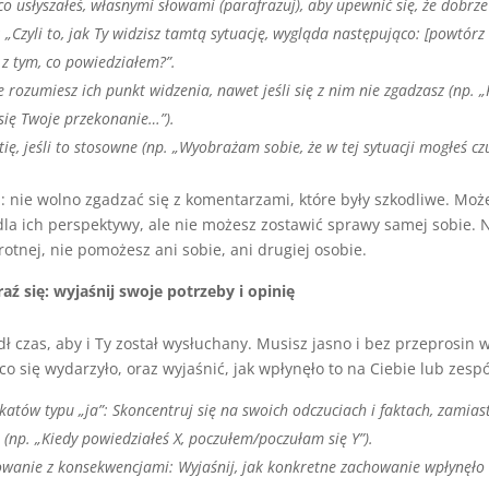
co usłyszałeś, własnymi słowami (parafrazuj), aby upewnić się, że dobrz
 „Czyli to, jak Ty widzisz tamtą sytuację, wygląda następująco: [powtórz 
 z tym, co powiedziałem?”.
e rozumiesz ich punkt widzenia, nawet jeśli się z nim nie zgadzasz (np.
się Twoje przekonanie…”).
ę, jeśli to stosowne (np. „Wyobrażam sobie, że w tej sytuacji mogłeś cz
nie wolno zgadzać się z komentarzami, które były szkodliwe. Moż
la ich perspektywy, ale nie możesz zostawić sprawy samej sobie. N
rotnej, nie pomożesz ani sobie, ani drugiej osobie.
aź się: wyjaśnij swoje potrzeby i opinię
ł czas, aby i Ty został wysłuchany. Musisz jasno i bez przeprosin 
co się wydarzyło, oraz wyjaśnić, jak wpłynęło to na Ciebie lub zespó
atów typu „ja”: Skoncentruj się na swoich odczuciach i faktach, zamias
(np. „Kiedy powiedziałeś X, poczułem/poczułam się Y”).
owanie z konsekwencjami: Wyjaśnij, jak konkretne zachowanie wpłynęło 