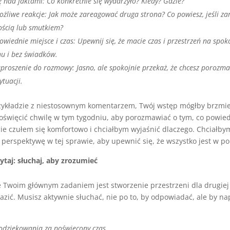
 nad faktami: Co konkretnie się wydarzyło? Kiedy? Gdzie?
żliwe reakcje: Jak może zareagować druga strona? Co powiesz, jeśli za
ością lub smutkiem?
wiednie miejsce i czas: Upewnij się, że macie czas i przestrzeń na spo
hu i bez świadków.
proszenie do rozmowy: Jasno, ale spokojnie przekaż, że chcesz porozm
ytuacji.
ykładzie z niestosownym komentarzem, Twój wstęp mógłby brzmie
święcić chwilę w tym tygodniu, aby porozmawiać o tym, co powied
nie czułem się komfortowo i chciałbym wyjaśnić dlaczego. Chciałby
perspektywę w tej sprawie, aby upewnić się, że wszystko jest w po
ytaj: słuchaj, aby zrozumieć
 Twoim głównym zadaniem jest stworzenie przestrzeni dla drugiej
azić. Musisz aktywnie słuchać, nie po to, by odpowiadać, ale by n
podziękowania za poświęcony czas.