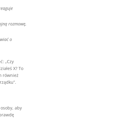
reaguje
kojną rozmowę,
awiać o
ć: „Czy
ziałeś X? To
m również
rządku”.
 osoby, aby
aprawdę