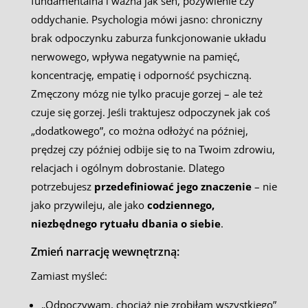
fundamentalna i ważna jak sen, pożywienie czy
oddychanie. Psychologia mówi jasno: chroniczny
brak odpoczynku zaburza funkcjonowanie układu
nerwowego, wpływa negatywnie na pamięć,
koncentrację, empatię i odporność psychiczną.
Zmęczony mózg nie tylko pracuje gorzej – ale też
czuje się gorzej. Jeśli traktujesz odpoczynek jak coś
„dodatkowego”, co można odłożyć na później,
prędzej czy później odbije się to na Twoim zdrowiu,
relacjach i ogólnym dobrostanie. Dlatego
potrzebujesz
przedefiniować jego znaczenie
– nie
jako przywileju, ale jako
codziennego,
niezbędnego rytuału dbania o siebie
.
Zmień narrację wewnętrzną:
Zamiast myśleć:
„Odpoczywam, chociaż nie zrobiłam wszystkiego”