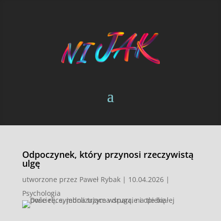
Odpoczynek, który przynosi rzeczywistą
ulgę
utworzone przez
Paweł Rybak
|
10.04.2026
|
Psychologia