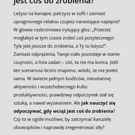
jest coś do zrobienia?
Leżysz na kanapie, patrzysz w sufit i zamiast
upragnionego relaksu czujesz narastające napięcie?
W głowie rozbrzmiewa irytujący głos: „Przecież
mogłabyś w tym czasie zrobić coś pożytecznego!
Tyle jest jeszcze do zrobienia, a Ty tu leżysz!”.
Zamiast odprężenia, Twoje ciało pozostaje w stanie
czujności, a lista zadań – cóż, ta nie ma końca. Jeśli
ten scenariusz brzmi znajomo, wiedz, że nie jesteś
sama. W świecie pełnym bodźców, nieustannej
aktywności i wszechobecnego kultu
produktywności, prawdziwy odpoczynek stał się
sztuką, a nawet wyzwaniem. Ale
jak nauczyć się
odpoczywać, gdy wciąż jest coś do zrobienia
?
Czy to w ogóle możliwe, by zatrzymać karuzelę
obowiązków i naprawdę zregenerować siły?