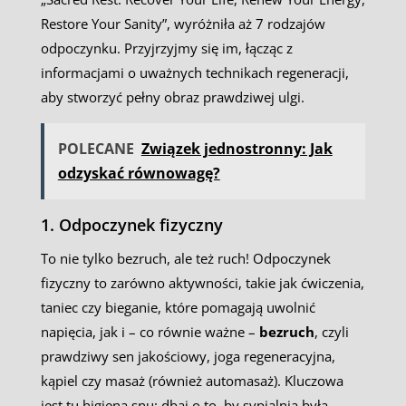
Restore Your Sanity”, wyróżniła aż 7 rodzajów
odpoczynku. Przyjrzyjmy się im, łącząc z
informacjami o uważnych technikach regeneracji,
aby stworzyć pełny obraz prawdziwej ulgi.
POLECANE
Związek jednostronny: Jak
odzyskać równowagę?
1. Odpoczynek fizyczny
To nie tylko bezruch, ale też ruch! Odpoczynek
fizyczny to zarówno aktywności, takie jak ćwiczenia,
taniec czy bieganie, które pomagają uwolnić
napięcia, jak i – co równie ważne –
bezruch
, czyli
prawdziwy sen jakościowy, joga regeneracyjna,
kąpiel czy masaż (również automasaż). Kluczowa
jest tu higiena snu: dbaj o to, by sypialnia była