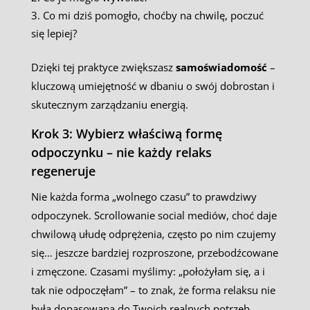
Co mi dziś pomogło, choćby na chwilę, poczuć
się lepiej?
Dzięki tej praktyce zwiększasz
samoświadomość
–
kluczową umiejętność w dbaniu o swój dobrostan i
skutecznym zarządzaniu energią.
Krok 3: Wybierz właściwą formę
odpoczynku – nie każdy relaks
regeneruje
Nie każda forma „wolnego czasu” to prawdziwy
odpoczynek. Scrollowanie social mediów, choć daje
chwilową ułudę odprężenia, często po nim czujemy
się… jeszcze bardziej rozproszone, przebodźcowane
i zmęczone. Czasami myślimy: „położyłam się, a i
tak nie odpoczęłam” – to znak, że forma relaksu nie
była dopasowana do Twoich realnych potrzeb.