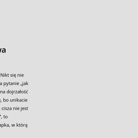
wa
Nikt się nie
a pytanie „jak
na dojrzałość
ę, bo unikacie
cisza nie jest
”
, to
apka, w którą