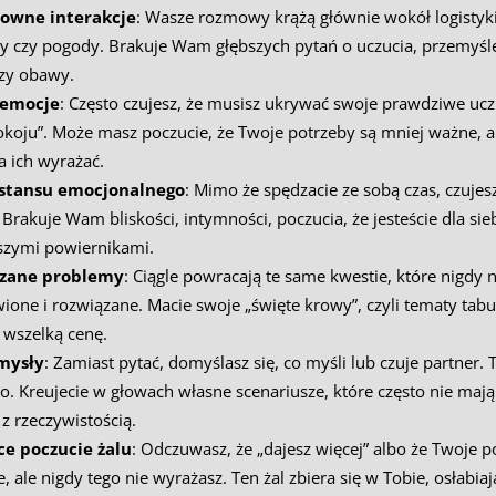
owne interakcje
: Wasze rozmowy krążą głównie wokół logistyki
acy czy pogody. Brakuje Wam głębszych pytań o uczucia, przemyśl
zy obawy.
 emocje
: Często czujesz, że musisz ukrywać swoje prawdziwe uczu
okoju”. Może masz poczucie, że Twoje potrzeby są mniej ważne, a
 ich wyrażać.
stansu emocjonalnego
: Mimo że spędzacie ze sobą czas, czujes
Brakuje Wam bliskości, intymności, poczucia, że jesteście dla sie
szymi powiernikami.
ązane problemy
: Ciągle powracają te same kwestie, które nigdy n
ione i rozwiązane. Macie swoje „święte krowy”, czyli tematy tabu
 wszelką cenę.
mysły
: Zamiast pytać, domyślasz się, co myśli lub czuje partner.
o. Kreujecie w głowach własne scenariusze, które często nie mają
z rzeczywistością.
ce poczucie żalu
: Odczuwasz, że „dajesz więcej” albo że Twoje p
 ale nigdy tego nie wyrażasz. Ten żal zbiera się w Tobie, osłabiaj