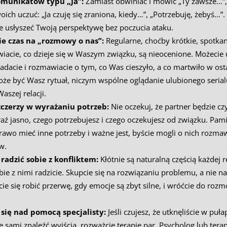
munikatów typu „Ja”:
Zamiast obwiniać i mówić „Ty zawsze…”,
ich uczuć: „Ja czuję się zraniona, kiedy…”, „Potrzebuję, żebyś…”
ie usłyszeć Twoją perspektywę bez poczucia ataku.
e czas na „rozmowy o nas”:
Regularne, choćby krótkie, spotkan
acie, co dzieje się w Waszym związku, są nieocenione. Możecie us
adacie i rozmawiacie o tym, co Was cieszyło, a co martwiło w ost
że być Wasz rytuał, niczym wspólne oglądanie ulubionego serialu
szej relacji.
zczerzy w wyrażaniu potrzeb:
Nie oczekuj, że partner będzie czy
ź jasno, czego potrzebujesz i czego oczekujesz od związku. Pamię
awo mieć inne potrzeby i ważne jest, byście mogli o nich rozmaw
w.
 radzić sobie z konfliktem:
Kłótnie są naturalną częścią każdej r
sobie z nimi radzicie. Skupcie się na rozwiązaniu problemu, a nie 
ie się robić przerwę, gdy emocje są zbyt silne, i wróćcie do roz
się nad pomocą specjalisty:
Jeśli czujesz, że utknęliście w puł
cie sami znaleźć wyjścia, rozważcie terapię par. Psycholog lub ter