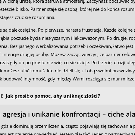
ię w cichą urazę, która zatruwa atmosferę. Zaczynasz odczuwać 
jesteście blisko. Partner staje się osobą, której nie do końca rozum
stajesz czuć się rozumiana.
są dalekosiężne. Po pierwsze, narasta frustracja. Każde kolejne z
łębia poczucie bycia niesłyszanym i lekceważonym. Po drugie, rod
nia. Bez jasnego werbalizowania potrzeb i oczekiwań, łatwo jest 
 intencje drugiej osoby. Możesz zacząć wierzyć, że partner celow
czas gdy on po prostu nie wie, co się dzieje. Po trzecie, erozji uleg
ak możesz ufać komuś, kto nie dzieli się z Tobą swoimi prawdziw
ak budować intymność, gdy między Wami rozciąga się mur milcze
NE
Jak prosić o pomoc, aby uniknąć złości?
agresja i unikanie konfrontacji – ciche a
 gdzie dominują przemilczenia, często pojawiają się zachowania
miast otwarcie powiedzieć „jestem zła/zły”, jeden z partnerów z