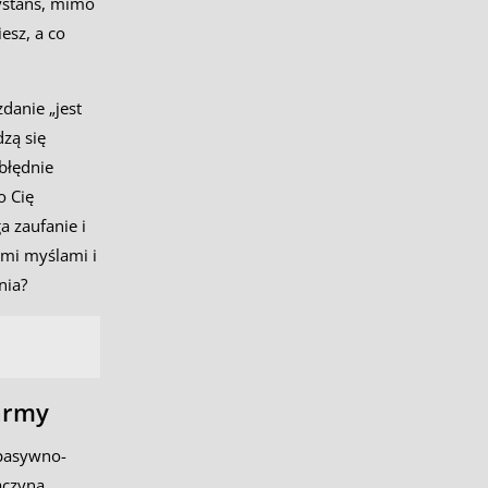
dystans, mimo
iesz, a co
danie „jest
zą się
błędnie
o Cię
a zaufanie i
ymi myślami i
nia?
larmy
 pasywno-
aczyna