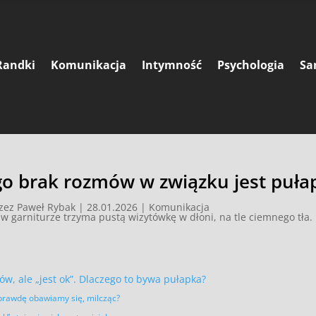
Randki
Komunikacja
Intymność
Psychologia
Sa
go brak rozmów w związku jest puła
rzez
Paweł Rybak
|
28.01.2026
|
Komunikacja
w, ale „jest ok”. Dlaczego to bywa pułapka?
rawdę obawiamy się, milcząc?