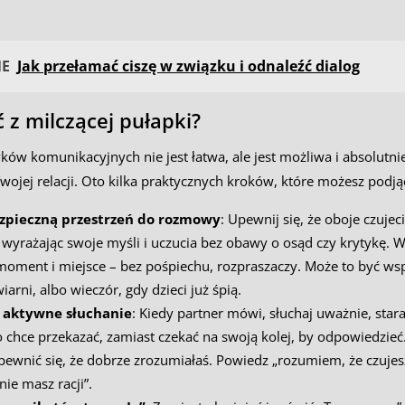
NE
Jak przełamać ciszę w związku i odnaleźć dialog
ć z milczącej pułapki?
ów komunikacyjnych nie jest łatwa, ale jest możliwa i absolutni
wojej relacji. Oto kilka praktycznych kroków, które możesz podją
zpieczną przestrzeń do rozmowy
: Upewnij się, że oboje czujeci
wyrażając swoje myśli i uczucia bez obawy o osąd czy krytykę. W
oment i miejsce – bez pośpiechu, rozpraszaczy. Może to być w
iarni, albo wieczór, gdy dzieci już śpią.
 aktywne słuchanie
: Kiedy partner mówi, słuchaj uważnie, stara
o chce przekazać, zamiast czekać na swoją kolej, by odpowiedzieć
pewnić się, że dobrze zrozumiałaś. Powiedz „rozumiem, że czujes
nie masz racji”.