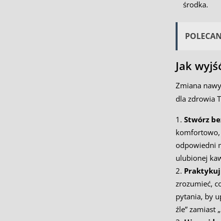
środka.
POLECA
Jak wyjś
Zmiana nawyk
dla zdrowia T
Stwórz be
komfortowo, 
odpowiedni m
ulubionej kaw
Praktykuj
zrozumieć, c
pytania, by u
źle” zamiast „