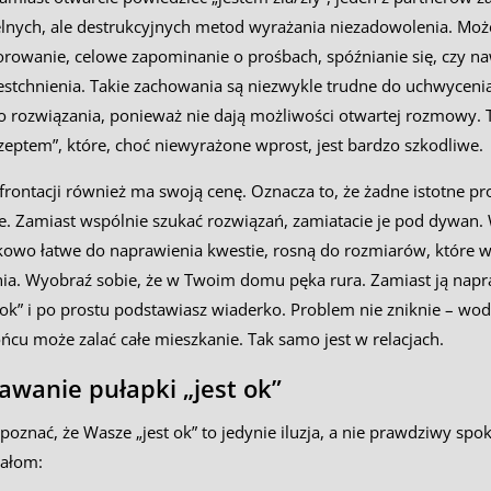
lnych, ale destrukcyjnych metod wyrażania niezadowolenia. Moż
orowanie, celowe zapominanie o prośbach, spóźnianie się, czy na
chnienia. Takie zachowania są niezwykle trudne do uchwycenia 
do rozwiązania, ponieważ nie dają możliwości otwartej rozmowy. 
zeptem”, które, choć niewyrażone wprost, jest bardzo szkodliwe.
frontacji również ma swoją cenę. Oznacza to, że żadne istotne pr
. Zamiast wspólnie szukać rozwiązań, zamiatacie je pod dywan. 
kowo łatwe do naprawienia kwestie, rosną do rozmiarów, które wy
a. Wyobraź sobie, że w Twoim domu pęka rura. Zamiast ją napra
 ok” i po prostu podstawiasz wiaderko. Problem nie zniknie – wo
ńcu może zalać całe mieszkanie. Tak samo jest w relacjach.
wanie pułapki „jest ok”
poznać, że Wasze „jest ok” to jedynie iluzja, a nie prawdziwy spok
nałom: