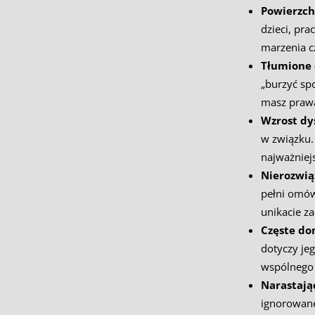
Powierzch
dzieci, pr
marzenia c
Tłumione
„burzyć sp
masz prawa
Wzrost dy
w związku. 
najważniej
Nierozwi
pełni omów
unikacie za
Częste do
dotyczy jeg
wspólnego 
Narastają
ignorowane,