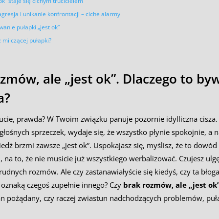
ok” staje się cichym trucicielem
resja i unikanie konfrontacji – ciche alarmy
anie pułapki „jest ok”
z milczącej pułapki?
zmów, ale „jest ok”. Dlaczego to by
a?
ucie, prawda? W Twoim związku panuje pozornie idylliczna cisza. 
 głośnych sprzeczek, wydaje się, że wszystko płynie spokojnie, a n
dź brzmi zawsze „jest ok”. Uspokajasz się, myślisz, że to dowód 
i, na to, że nie musicie już wszystkiego werbalizować. Czujesz ulg
trudnych rozmów. Ale czy zastanawiałyście się kiedyś, czy ta błoga 
oznaką czegoś zupełnie innego? Czy
brak rozmów, ale „jest ok
n pożądany, czy raczej zwiastun nadchodzących problemów, puł