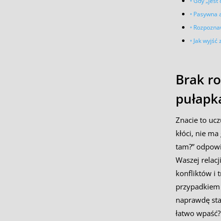
Gdy „jest 
Pasywna ag
Rozpoznaw
Jak wyjść 
Brak ro
pułapk
Znacie to ucz
kłóci, nie ma
tam?” odpowie
Waszej relacj
konfliktów i 
przypadkiem 
naprawdę sta
łatwo wpaść?