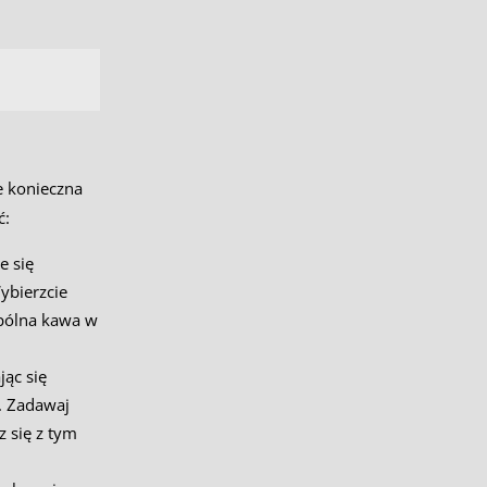
e konieczna
ć:
e się
ybierzcie
spólna kawa w
jąc się
. Zadawaj
z się z tym