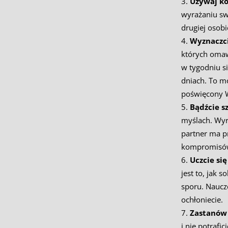
Używaj ko
wyrażaniu swo
drugiej osob
Wyznaczci
których omawi
w tygodniu si
dniach. To mo
poświęcony Wa
Bądźcie s
myślach. Wyra
partner ma pr
kompromisó
Uczcie się
jest to, jak 
sporu. Nauczc
ochłoniecie.
Zastanów 
i nie potrafi