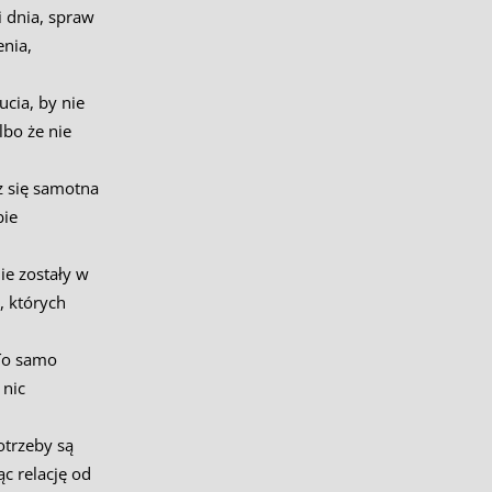
 dnia, spraw
enia,
cia, by nie
lbo że nie
z się samotna
bie
ie zostały w
, których
 To samo
 nic
otrzeby są
ąc relację od