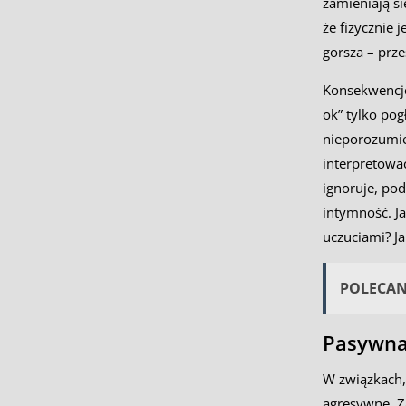
zamieniają s
że fizycznie 
gorsza – prze
Konsekwencje 
ok” tylko pog
nieporozumie
interpretować
ignoruje, pod
intymność. J
uczuciami? J
POLECA
Pasywna 
W związkach,
agresywne. Za