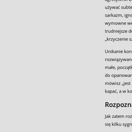
używać subte
sarkazm, ign
wymowne west
trudniejsze 
„krzyczenie s
Unikanie kon
rozwiązywane
małe, począt
do opanowani
mówisz „jest
kapać, a w ko
Rozpozna
Jak zatem roz
się kilku syg