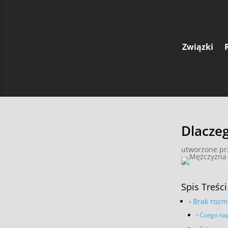
Związki
Dlacze
utworzone p
Spis Treści
Brak rozmó
Czego nap