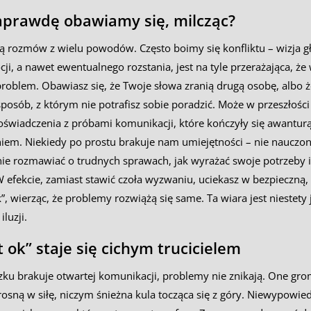
aprawdę obawiamy się, milcząc?
ą rozmów z wielu powodów. Często boimy się konfliktu – wizja gł
cji, a nawet ewentualnego rozstania, jest na tyle przerażająca, że 
problem. Obawiasz się, że Twoje słowa zranią drugą osobę, albo 
posób, z którym nie potrafisz sobie poradzić. Może w przeszłości
świadczenia z próbami komunikacji, które kończyły się awanturą
iem. Niekiedy po prostu brakuje nam umiejętności – nie nauczon
ie rozmawiać o trudnych sprawach, jak wyrażać swoje potrzeby i
 efekcie, zamiast stawić czoła wyzwaniu, uciekasz w bezpieczną,
ok”, wierząc, że problemy rozwiążą się same. Ta wiara jest niestety
luzji.
t ok” staje się cichym trucicielem
zku brakuje otwartej komunikacji, problemy nie znikają. One gro
rosną w siłę, niczym śnieżna kula tocząca się z góry. Niewypowie