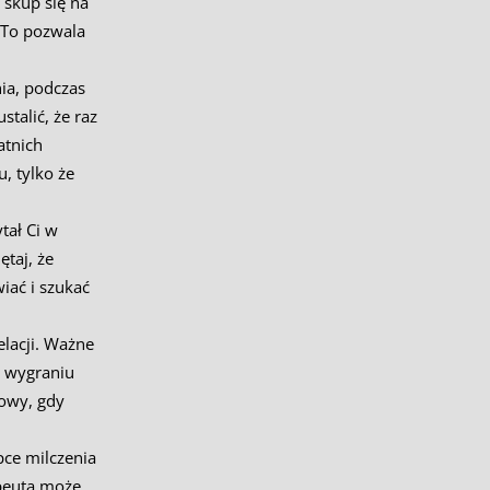
 skup się na
. To pozwala
ia, podczas
talić, że raz
atnich
, tylko że
tał Ci w
taj, że
iać i szukać
elacji. Ważne
na wygraniu
mowy, gdy
apce milczenia
apeuta może