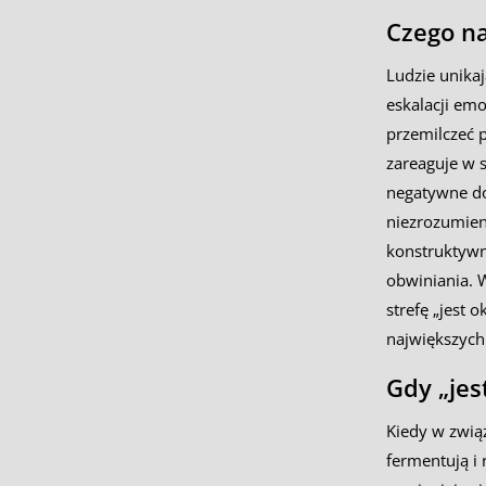
Czego n
Ludzie unikaj
eskalacji emo
przemilczeć 
zareaguje w s
negatywne do
niezrozumien
konstruktywn
obwiniania. W
strefę „jest 
największych i
Gdy „jes
Kiedy w zwią
fermentują i 