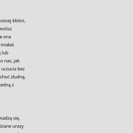
ośnej kłótni,
wolisz
że ona
 miałaś
 lub
o nas, jak
 uczucia bez
 choć złudną,
 jedną z
madzą się,
dziane urazy