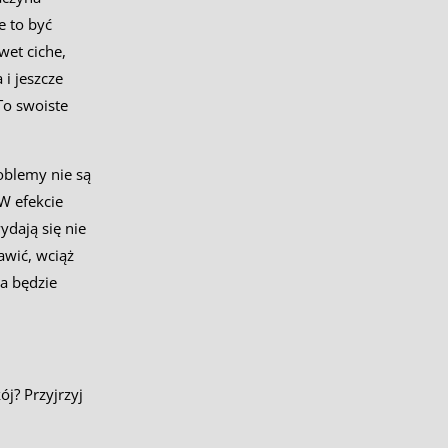
e to być
wet ciche,
i jeszcze
To swoiste
oblemy nie są
W efekcie
dają się nie
wić, wciąż
da będzie
ój? Przyjrzyj